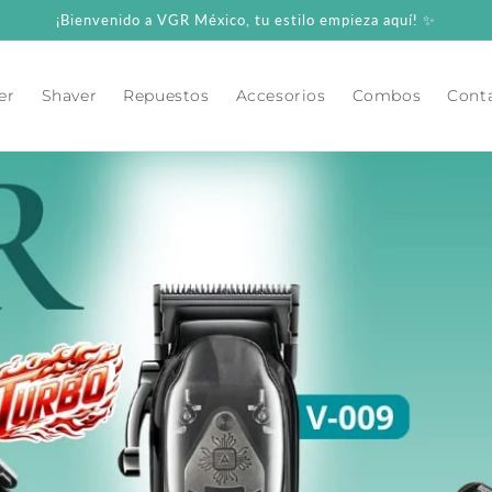
¡Bienvenido a VGR México, tu estilo empieza aquí! ✨
er
Shaver
Repuestos
Accesorios
Combos
Cont